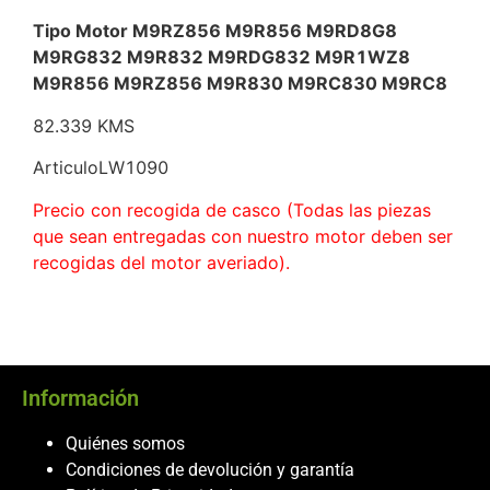
Tipo Motor M9RZ856 M9R856 M9RD8G8
M9RG832 M9R832 M9RDG832 M9R1WZ8
M9R856 M9RZ856 M9R830 M9RC830 M9RC8
82.339 KMS
ArticuloLW1090
Precio con recogida de casco (Todas las piezas
que sean entregadas con nuestro motor deben ser
recogidas del motor averiado).
Información
Quiénes somos
Condiciones de devolución y garantía