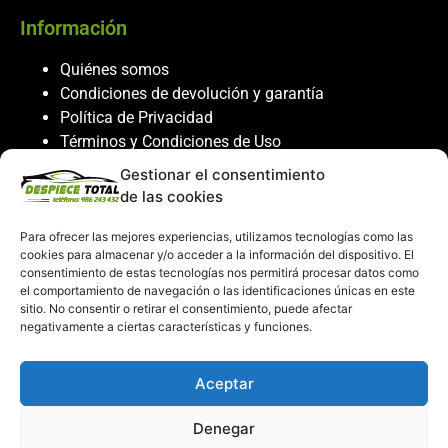
Información
Quiénes somos
Condiciones de devolución y garantía
Política de Privacidad
Términos y Condiciones de Uso
Política de Cookies
Gestionar el consentimiento
de las cookies
Servicio al cliente
Para ofrecer las mejores experiencias, utilizamos tecnologías como las
Contacto
cookies para almacenar y/o acceder a la información del dispositivo. El
986 243 432
consentimiento de estas tecnologías nos permitirá procesar datos como
el comportamiento de navegación o las identificaciones únicas en este
608 867 074
sitio. No consentir o retirar el consentimiento, puede afectar
recambiosdespiecetotal@gmail.com
negativamente a ciertas características y funciones.
Mi cuenta
Aceptar
Mi Cuenta
Denegar
Carrito de compras