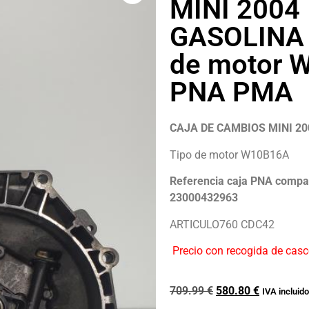
MINI 2004 
GASOLINA 
de motor 
PNA PMA
CAJA DE CAMBIOS MINI 2
Tipo de motor W10B16A
Referencia caja PNA comp
23000432963
ARTICULO760 CDC42
Precio con recogida de cas
709.99
€
580.80
€
IVA incluido