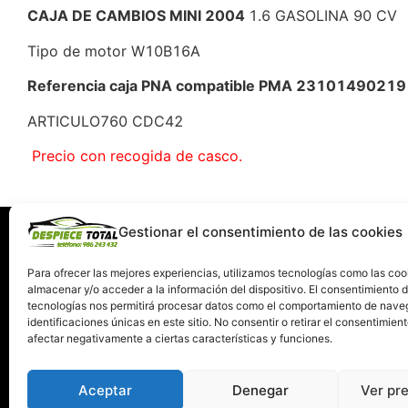
CAJA DE CAMBIOS MINI 2004
1.6 GASOLINA 90 CV
Tipo de motor W10B16A
Referencia caja PNA compatible PMA 231014902
ARTICULO760 CDC42
Precio con recogida de casco.
Gestionar el consentimiento de las cookies
Información
Servi
Quiénes somos
C
Para ofrecer las mejores experiencias, utilizamos tecnologías como las coo
almacenar y/o acceder a la información del dispositivo. El consentimiento 
Condiciones de devolución y garantía
tecnologías nos permitirá procesar datos como el comportamiento de nave
Política de Privacidad
identificaciones únicas en este sitio. No consentir o retirar el consentimien
Términos y Condiciones de Uso
afectar negativamente a ciertas características y funciones.
Política de Cookies
Aceptar
Denegar
Ver pr