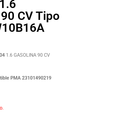
1.6
90 CV Tipo
W10B16A
004
1.6 GASOLINA 90 CV
atible PMA 23101490219
co.