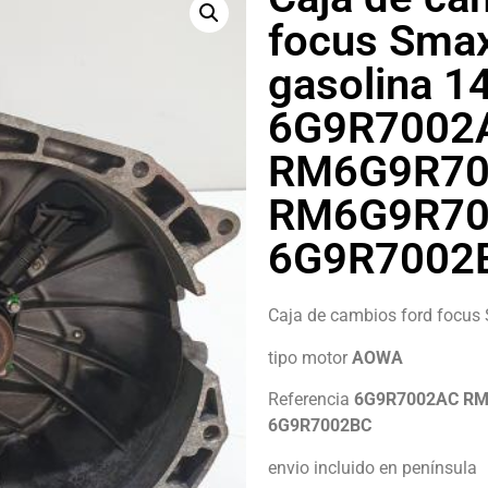
focus Smax
gasolina 1
6G9R7002
RM6G9R70
RM6G9R70
6G9R7002
Caja de cambios ford focus
tipo motor
AOWA
Referencia
6G9R7002AC R
6G9R7002BC
envio incluido en península