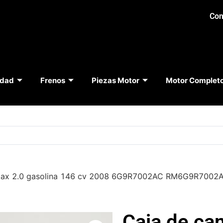
Con
idad
Frenos
Piezas Motor
Motor Complet
 Smax 2.0 gasolina 146 cv 2008 6G9R7002AC RM6G9R70
Caja de ca