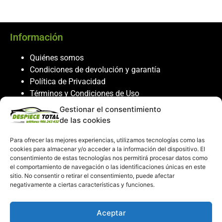
Información
Quiénes somos
Condiciones de devolución y garantía
Política de Privacidad
Términos y Condiciones de Uso
Política de Cookies
Gestionar el consentimiento
de las cookies
Servicio al cliente
Para ofrecer las mejores experiencias, utilizamos tecnologías como las
Contacto
cookies para almacenar y/o acceder a la información del dispositivo. El
986 243 432
consentimiento de estas tecnologías nos permitirá procesar datos como
el comportamiento de navegación o las identificaciones únicas en este
608 867 074
sitio. No consentir o retirar el consentimiento, puede afectar
recambiosdespiecetotal@gmail.com
negativamente a ciertas características y funciones.
Mi cuenta
Aceptar