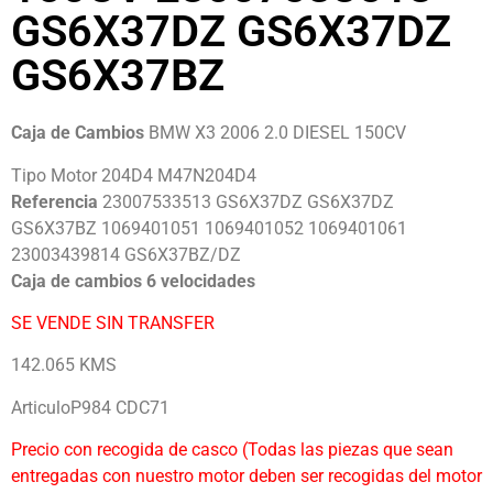
GS6X37DZ GS6X37DZ
GS6X37BZ
Caja de Cambios
BMW X3 2006 2.0 DIESEL 150CV
Tipo Motor 204D4 M47N204D4
Referencia
23007533513 GS6X37DZ GS6X37DZ
GS6X37BZ 1069401051 1069401052 1069401061
23003439814 GS6X37BZ/DZ
Caja de cambios 6 velocidades
SE VENDE SIN TRANSFER
142.065 KMS
ArticuloP984 CDC71
Precio con recogida de casco (Todas las piezas que sean
entregadas con nuestro motor deben ser recogidas del motor