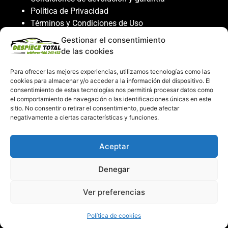
Política de Privacidad
Términos y Condiciones de Uso
Política de Cookies
Gestionar el consentimiento
de las cookies
Servicio al cliente
Para ofrecer las mejores experiencias, utilizamos tecnologías como las
Contacto
cookies para almacenar y/o acceder a la información del dispositivo. El
986 243 432
consentimiento de estas tecnologías nos permitirá procesar datos como
el comportamiento de navegación o las identificaciones únicas en este
608 867 074
sitio. No consentir o retirar el consentimiento, puede afectar
recambiosdespiecetotal@gmail.com
negativamente a ciertas características y funciones.
Mi cuenta
Aceptar
Mi Cuenta
Denegar
Carrito de compras
Despiece Total ©2026
Ver preferencias
Creado por
Consultor SEO
Política de cookies