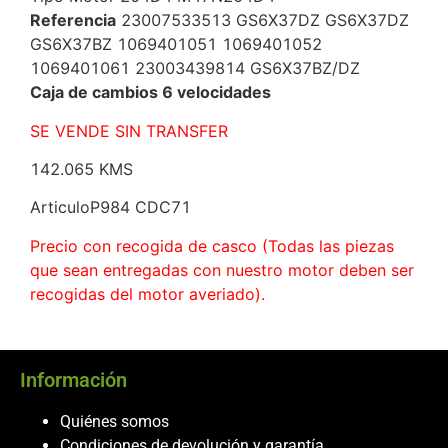
Referencia
23007533513 GS6X37DZ GS6X37DZ
GS6X37BZ 1069401051 1069401052
1069401061 23003439814 GS6X37BZ/DZ
Caja de cambios 6 velocidades
SE VENDE SIN TRANSFER
142.065 KMS
ArticuloP984 CDC71
Precio con recogida de casco (Todas las piezas
que sean entregadas con nuestro motor deben ser
recogidas del motor averiado).
Información
Quiénes somos
Condiciones de devolución y garantía