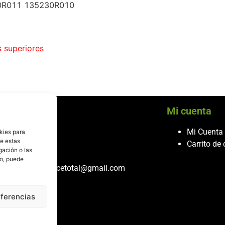
20R011 135230R010
s superiores
cio al cliente
Mi cuenta
ontacto
Mi Cuenta
kies para
de estas
986 243 432
Carrito de
gación o las
608 867 074
to, puede
recambiosdespiecetotal@gmail.com
eferencias