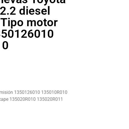
2.2 diesel
Tipo motor
350126010
10
 admisión 1350126010 135010R010
 escape 135020R010 135020R011