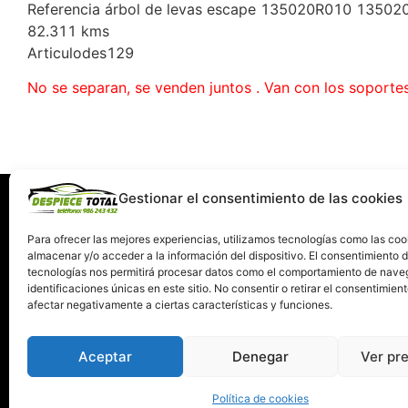
Referencia árbol de levas escape 135020R010 1350
82.311 kms
Articulodes129
No se separan, se venden juntos . Van con los soporte
Gestionar el consentimiento de las cookies
Información
Servi
Quiénes somos
C
Para ofrecer las mejores experiencias, utilizamos tecnologías como las coo
almacenar y/o acceder a la información del dispositivo. El consentimiento 
Condiciones de devolución y garantía
tecnologías nos permitirá procesar datos como el comportamiento de nave
Política de Privacidad
identificaciones únicas en este sitio. No consentir o retirar el consentimien
Términos y Condiciones de Uso
afectar negativamente a ciertas características y funciones.
Política de Cookies
Aceptar
Denegar
Ver pr
Política de cookies