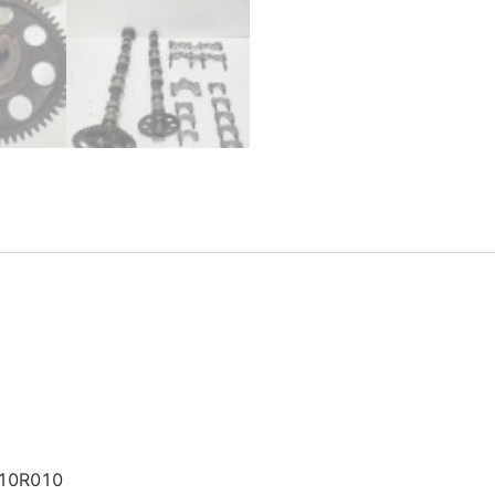
010R010