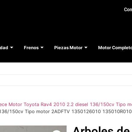
Con
idad
Frenos
Piezas Motor
Motor Complet
ece Motor Toyota Rav4 2010 2.2 diesel 136/150cv Tipo 
sel 136/150cv Tipo motor 2ADFTV 1350126010 135010R010
Arboles de