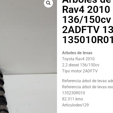
Rav4 2010 
136/150cv 
2ADFTV 1
135010R0
Arboles de levas
Toyota Rav4 2010
2.2 diesel 136/150cv
Tipo motor 2ADFTV
Referencia árbol de levas
Referencia árbol de levas
135230R010
82.311 kms
Articulodes129