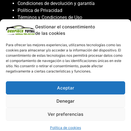
Condiciones de devolución y garantía
Política de Privacidad
Términos y Condiciones de Uso
Política de Cookies
Gestionar el consentimiento
de las cookies
Servicio al cliente
Para ofrecer las mejores experiencias, utilizamos tecnologías como las
Contacto
cookies para almacenar y/o acceder a la información del dispositivo. El
986 243 432
consentimiento de estas tecnologías nos permitirá procesar datos como
el comportamiento de navegación o las identificaciones únicas en este
608 867 074
sitio. No consentir o retirar el consentimiento, puede afectar
recambiosdespiecetotal@gmail.com
negativamente a ciertas características y funciones.
Mi cuenta
Aceptar
Mi Cuenta
Denegar
Carrito de compras
Despiece Total ©2026
Ver preferencias
Creado por
Consultor SEO
Política de cookies