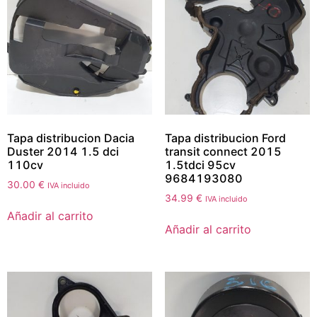
Tapa distribucion Dacia
Tapa distribucion Ford
Duster 2014 1.5 dci
transit connect 2015
110cv
1.5tdci 95cv
9684193080
30.00
€
IVA incluido
34.99
€
IVA incluido
Añadir al carrito
Añadir al carrito