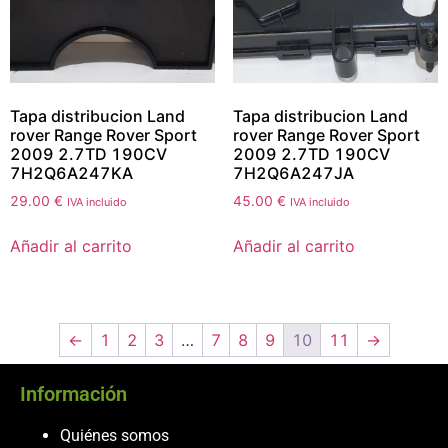
Tapa distribucion Land
Tapa distribucion Land
rover Range Rover Sport
rover Range Rover Sport
2009 2.7TD 190CV
2009 2.7TD 190CV
7H2Q6A247KA
7H2Q6A247JA
29.00
€
45.00
€
IVA incluido
IVA incluido
Añadir al carrito
Añadir al carrito
←
1
2
3
…
7
8
9
10
11
→
Información
Quiénes somos