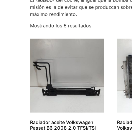
El
radiador
del coche, al igual que la bomba d
misión es la de evitar que se produzcan sobr
máximo rendimiento.
Mostrando los 5 resultados
Radiador aceite Volkswagen
Radiad
Passat B6 2008 2.0 TFSI/TSI
Volks