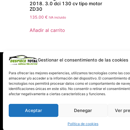
2018. 3.0 dci 130 cv tipo motor
ZD30
135.00
€
IVA incluido
Añadir al carrito
Gestionar el consentimiento de las cookies
Información
Servi
Quiénes somos
C
Para ofrecer las mejores experiencias, utilizamos tecnologías como las coo
almacenar y/o acceder a la información del dispositivo. El consentimiento 
Condiciones de devolución y garantía
tecnologías nos permitirá procesar datos como el comportamiento de nave
Política de Privacidad
identificaciones únicas en este sitio. No consentir o retirar el consentimien
Términos y Condiciones de Uso
afectar negativamente a ciertas características y funciones.
Política de Cookies
Aceptar
Denegar
Ver pr
Política de cookies