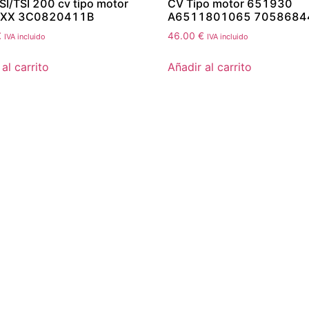
SI/TSI 200 cv tipo motor
CV Tipo motor 651930
AXX 3C0820411B
A6511801065 7058684
€
46.00
€
IVA incluido
IVA incluido
al carrito
Añadir al carrito