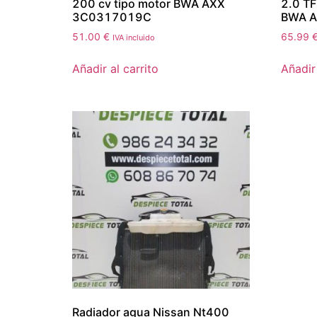
200 cv tipo motor BWA AXX
2.0 TF
3C0317019C
BWA 
51.00
€
65.99
IVA incluido
Añadir al carrito
Añadir 
Radiador agua Nissan Nt400