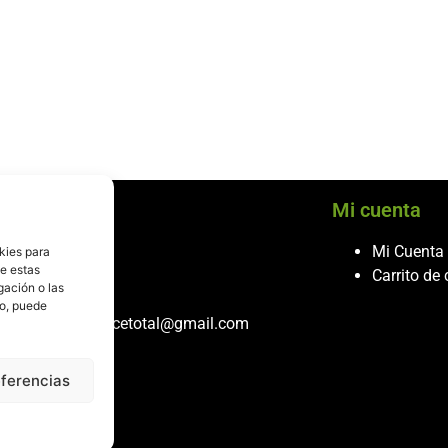
cio al cliente
Mi cuenta
ontacto
Mi Cuenta
kies para
de estas
986 243 432
Carrito de
gación o las
608 867 074
to, puede
recambiosdespiecetotal@gmail.com
eferencias