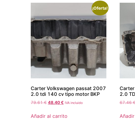
¡Oferta!
Carter Volkswagen passat 2007
Carte
2.0 tdi 140 cv tipo motor BKP
2.0 T
79.61
€
48.40
€
67.46
IVA incluido
Añadir al carrito
Añadir 