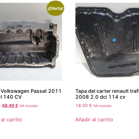
¡Oferta!
r Volkswagen Passat 2011
Tapa del carter renault traf
DI 140 CV
2008 2.0 dci 114 cv
€
48.40
€
18.00
€
IVA incluido
IVA incluido
al carrito
Añadir al carrito