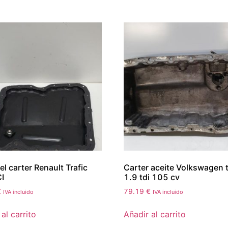
el carter Renault Trafic
Carter aceite Volkswagen 
I
1.9 tdi 105 cv
€
79.19
€
IVA incluido
IVA incluido
al carrito
Añadir al carrito