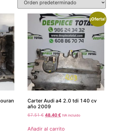
¡Oferta!
touran
Carter Audi a4 2.0 tdi 140 cv
año 2009
67.51
€
48.40
€
IVA incluido
Añadir al carrito