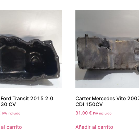
 Ford Transit 2015 2.0
Carter Mercedes Vito 200
130 CV
CDI 150CV
€
81.00
€
IVA incluido
IVA incluido
al carrito
Añadir al carrito