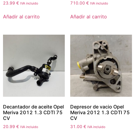
23.99
€
710.00
€
IVA incluido
IVA incluido
Añadir al carrito
Añadir al carrito
Decantador de aceite Opel
Depresor de vacio Opel
Meriva 2012 1.3 CDTI 75
Meriva 2012 1.3 CDTI 75
CV
CV
20.99
€
31.00
€
IVA incluido
IVA incluido