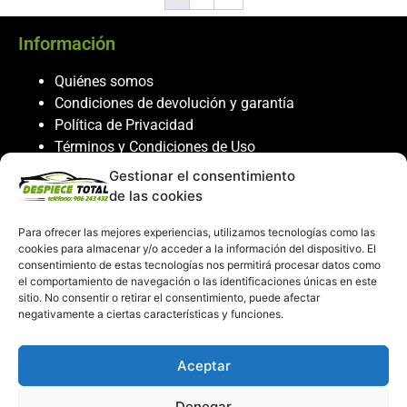
Información
Quiénes somos
Condiciones de devolución y garantía
Política de Privacidad
Términos y Condiciones de Uso
Política de Cookies
Gestionar el consentimiento
de las cookies
Servicio al cliente
Para ofrecer las mejores experiencias, utilizamos tecnologías como las
Contacto
cookies para almacenar y/o acceder a la información del dispositivo. El
986 243 432
consentimiento de estas tecnologías nos permitirá procesar datos como
el comportamiento de navegación o las identificaciones únicas en este
608 867 074
sitio. No consentir o retirar el consentimiento, puede afectar
recambiosdespiecetotal@gmail.com
negativamente a ciertas características y funciones.
Mi cuenta
Aceptar
Mi Cuenta
Denegar