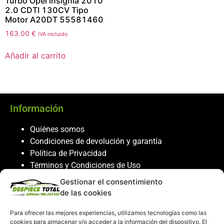
Turbo Opel insignia 2010
2.0 CDTI 130CV Tipo
Motor A20DT 55581460
163.00
€
IVA incluido
Añadir al carrito
Información
Quiénes somos
Condiciones de devolución y garantía
Política de Privacidad
Términos y Condiciones de Uso
Política de Cookies
Gestionar el consentimiento
de las cookies
Servicio al cliente
Para ofrecer las mejores experiencias, utilizamos tecnologías como las
Contacto
cookies para almacenar y/o acceder a la información del dispositivo. El