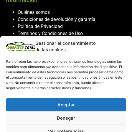
Información
Quiénes somos
Condiciones de devolución y garantía
Política de Privacidad
Términos y Condiciones de Uso
Política de Cookies
Gestionar el consentimiento
de las cookies
Servicio al cliente
Para ofrecer las mejores experiencias, utilizamos tecnologías como las
Contacto
cookies para almacenar y/o acceder a la información del dispositivo. El
986 243 432
consentimiento de estas tecnologías nos permitirá procesar datos como
el comportamiento de navegación o las identificaciones únicas en este
608 867 074
sitio. No consentir o retirar el consentimiento, puede afectar
recambiosdespiecetotal@gmail.com
negativamente a ciertas características y funciones.
Mi cuenta
Aceptar
Mi Cuenta
Denegar
Carrito de compras
Despiece Total ©2026
Ver preferencias