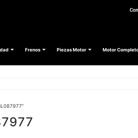
Con
idad
Frenos
Piezas Motor
Motor Complet
BL087977”
87977