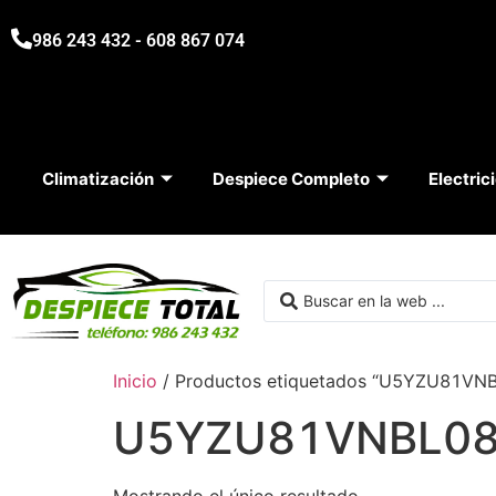
986 243 432 - 608 867 074
Climatización
Despiece Completo
Electric
Inicio
/ Productos etiquetados “U5YZU81VN
U5YZU81VNBL0