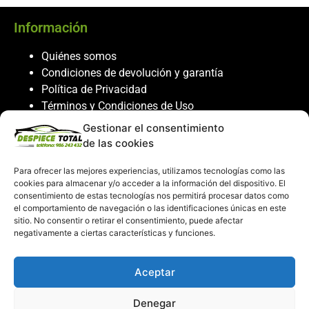
Información
Quiénes somos
Condiciones de devolución y garantía
Política de Privacidad
Términos y Condiciones de Uso
Política de Cookies
Gestionar el consentimiento
de las cookies
Servicio al cliente
Para ofrecer las mejores experiencias, utilizamos tecnologías como las
Contacto
cookies para almacenar y/o acceder a la información del dispositivo. El
986 243 432
consentimiento de estas tecnologías nos permitirá procesar datos como
el comportamiento de navegación o las identificaciones únicas en este
608 867 074
sitio. No consentir o retirar el consentimiento, puede afectar
recambiosdespiecetotal@gmail.com
negativamente a ciertas características y funciones.
Mi cuenta
Aceptar
Mi Cuenta
Denegar
Carrito de compras