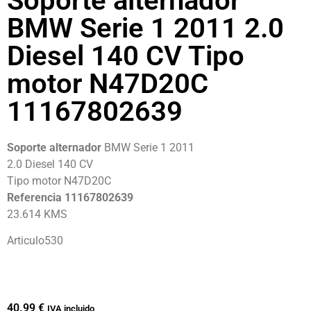
Soporte alternador
BMW Serie 1 2011 2.0
Diesel 140 CV Tipo
motor N47D20C
11167802639
Soporte alternador
BMW Serie 1 2011
2.0 Diesel 140 CV
Tipo motor N47D20C
Referencia 11167802639
23.614 KMS
Articulo530
40.99
€
IVA incluido