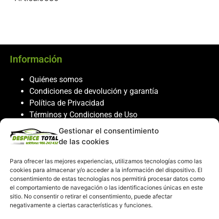
Información
Quiénes somos
Condiciones de devolución y garantía
Política de Privacidad
Términos y Condiciones de Uso
Política de Cookies
Gestionar el consentimiento
de las cookies
Servicio al cliente
Para ofrecer las mejores experiencias, utilizamos tecnologías como las
Contacto
cookies para almacenar y/o acceder a la información del dispositivo. El
986 243 432
consentimiento de estas tecnologías nos permitirá procesar datos como
el comportamiento de navegación o las identificaciones únicas en este
608 867 074
sitio. No consentir o retirar el consentimiento, puede afectar
recambiosdespiecetotal@gmail.com
negativamente a ciertas características y funciones.